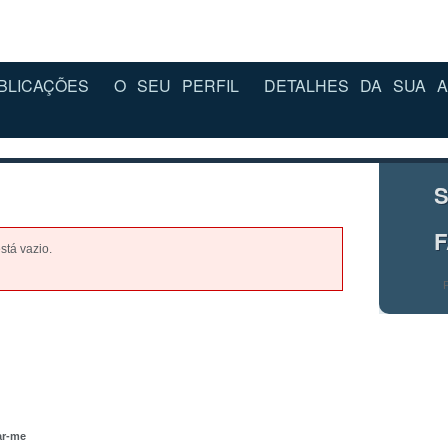
BLICAÇÕES
O SEU PERFIL
DETALHES DA SUA A
S
stá vazio.
r-me