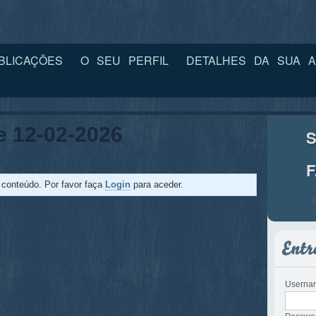
BLICAÇÕES
O SEU PERFIL
DETALHES DA SUA A
e 12-02-2026
S
e conteúdo. Por favor faça
Login
para aceder.
Userna