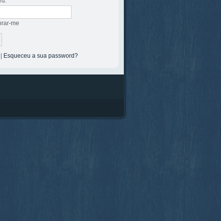
rd:
rar-me
|
Esqueceu a sua password?