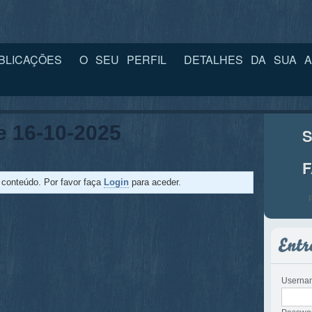
BLICAÇÕES
O SEU PERFIL
DETALHES DA SUA A
e 16-10-2025
S
e conteúdo. Por favor faça
Login
para aceder.
Userna