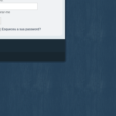
rd:
rar-me
|
Esqueceu a sua password?