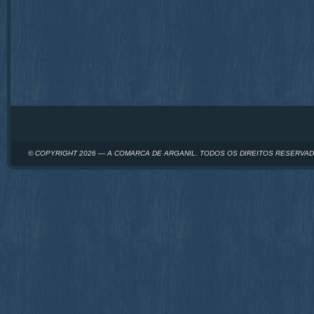
© COPYRIGHT 2026 — A COMARCA DE ARGANIL. TODOS OS DIREITOS RESERVA