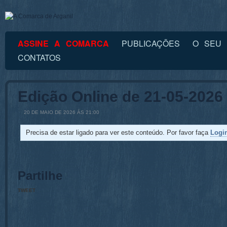
ASSINE A COMARCA
PUBLICAÇÕES
O SEU 
CONTATOS
Edição Online de 21-05-2026
20 DE MAIO DE 2026 ÁS 21:00
Precisa de estar ligado para ver este conteúdo. Por favor faça
Logi
Partilhe
TWEET