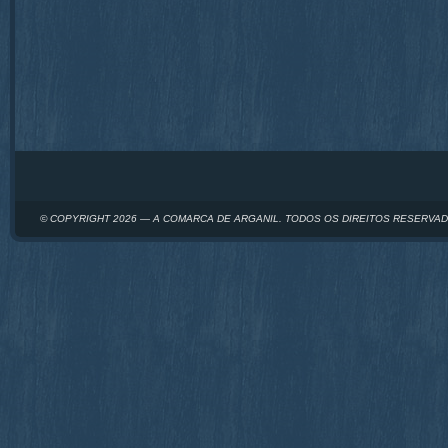
© COPYRIGHT 2026 — A COMARCA DE ARGANIL. TODOS OS DIREITOS RESERVA